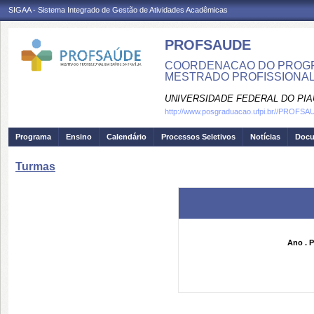
SIGAA - Sistema Integrado de Gestão de Atividades Acadêmicas
PROFSAUDE
COORDENACAO DO PROGRA
MESTRADO PROFISSIONAL
UNIVERSIDADE FEDERAL DO PIA
http://www.posgraduacao.ufpi.br//PROFS
Programa
Ensino
Calendário
Processos Seletivos
Notícias
Doc
Turmas
Ano . P