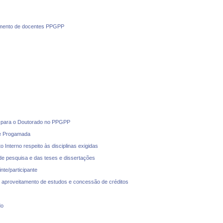
amento de docentes PPGPP
o para o Doutorado no PPGPP
ade Progamada
 Interno respeito às disciplinas exigidas
de pesquisa e das teses e dissertações
nte/participante
 aproveitamento de estudos e concessão de créditos
do