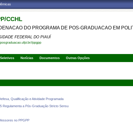
adêmicas
P/CCHL
ENACAO DO PROGRAMA DE POS-GRADUACAO EM POLIT
SIDADE FEDERAL DO PIAUÍ
.posgraduacao.ufpi.br//ppgpp
Seletivos
Notícias
Documentos
Outras Opções
 Defesa, Qualificação e Atividade Programada
Regulamenta a Pós-Graduação Stricto Sensu
rofessores no PPGPP