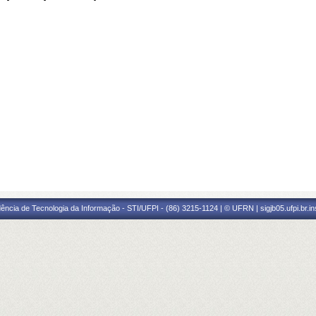
ência de Tecnologia da Informação - STI/UFPI - (86) 3215-1124 | © UFRN | sigjb05.ufpi.br.i