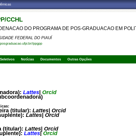
adêmicas
P/CCHL
ENACAO DO PROGRAMA DE POS-GRADUACAO EM POLIT
SIDADE FEDERAL DO PIAUÍ
.posgraduacao.ufpi.br//ppgpp
Seletivos
Notícias
Documentos
Outras Opções
enadora):
Lattes
|
Orcid
subcoordenadora)
icas:
ra (titular):
Lattes
|
Orcid
suplente):
Lattes
|
Orcid
(titular):
Lattes
|
Orcid
uplente):
Lattes
|
Orcid