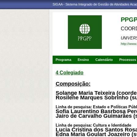
SIGAA - Sistema Integrado de Gestão de Atividades Ac
PPGP
COORD
UNIVER
http://www
Programa
Ensino
Calendário
Processos 
4 Colegiado
Composição:
Solange Maria Teixeira (coord
Rosilene Marques Sobrinho (
Linha de pesquisa: Estado e Políticas Públ
Sofia Laurentino Basrbosa Perei
Jairo de Carvalho Guimarães (
Linha de pesquisa: Cultura e Identidade
Lucia
Cristina dos Santos Rosa 
Edna Maria Goulart Joazeiro (s