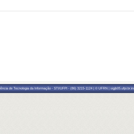
ência de Tecnologia da Informação - STI/UFPI - (86) 3215-1124 | © UFRN | sigjb05.ufpi.br.i