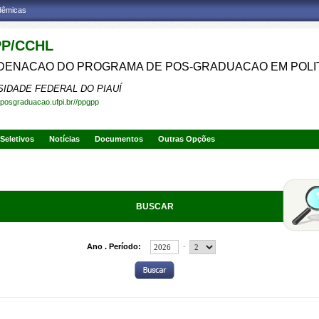
adêmicas
P/CCHL
ENACAO DO PROGRAMA DE POS-GRADUACAO EM POLIT
SIDADE FEDERAL DO PIAUÍ
.posgraduacao.ufpi.br//ppgpp
Seletivos
Notícias
Documentos
Outras Opções
BUSCAR
.
Ano . Período: