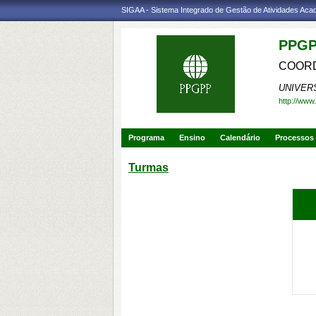
SIGAA - Sistema Integrado de Gestão de Atividades Ac
PPGP
COORD
UNIVER
http://www
Programa
Ensino
Calendário
Processos 
Turmas