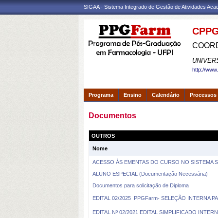
SIGAA - Sistema Integrado de Gestão de Atividades Ac
CPPG
COORD
UNIVER
http://www
Programa
Ensino
Calendário
Processos 
Documentos
OUTROS
Nome
ACESSO ÀS EMENTAS DO CURSO NO SISTEMA S
ALUNO ESPECIAL (Documentação Necessária)
Documentos para solicitação de Diploma
EDITAL 02/2025  PPGFarm- SELEÇÃO INTERNA 
EDITAL Nº 02/2021 EDITAL SIMPLIFICADO INT