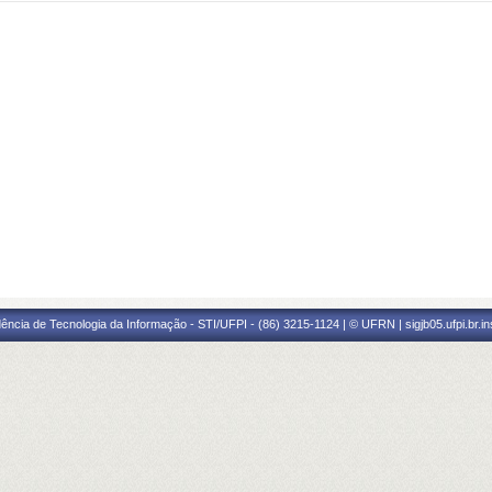
ência de Tecnologia da Informação - STI/UFPI - (86) 3215-1124 | © UFRN | sigjb05.ufpi.br.i