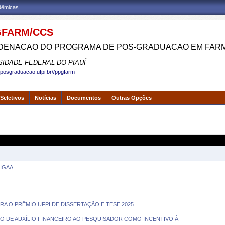
adêmicas
FARM/CCS
ENACAO DO PROGRAMA DE POS-GRADUACAO EM FAR
SIDADE FEDERAL DO PIAUÍ
.posgraduacao.ufpi.br//ppgfarm
Seletivos
Notícias
Documentos
Outras Opções
IGAA
PARA O PRÊMIO UFPI DE DISSERTAÇÃO E TESE 2025
ERNO DE AUXÍLIO FINANCEIRO AO PESQUISADOR COMO INCENTIVO À