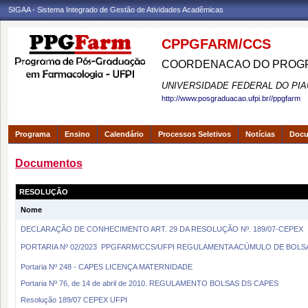
SIGAA - Sistema Integrado de Gestão de Atividades Acadêmicas
CPPGFARM/CCS
COORDENACAO DO PROGR
UNIVERSIDADE FEDERAL DO PIA
http://www.posgraduacao.ufpi.br//ppgfarm
Programa
Ensino
Calendário
Processos Seletivos
Notícias
Doc
Documentos
RESOLUÇÃO
Nome
DECLARAÇÃO DE CONHECIMENTO ART. 29 DA RESOLUÇÃO Nº. 189/07-CEPEX
PORTARIA Nº 02/2023  PPGFARM/CCS/UFPI REGULAMENTA ACÚMULO DE BO
Portaria Nº 248 - CAPES LICENÇA MATERNIDADE
Portaria Nº 76, de 14 de abril de 2010. REGULAMENTO BOLSAS DS CAPES
Resolução 189/07 CEPEX UFPI