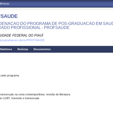
adêmicas
FSAUDE
ENACAO DO PROGRAMA DE POS-GRADUACAO EM SAUDE 
ADO PROFISSIONAL - PROFSAUDE
SIDADE FEDERAL DO PIAUÍ
w.posgraduacao.ufpi.br//PROFSAUDE
Seletivos
Notícias
Documentos
pelo programa.
 transexuais na cena contemporânea: revisão de literatura
 LGBT, travestis e transexuais