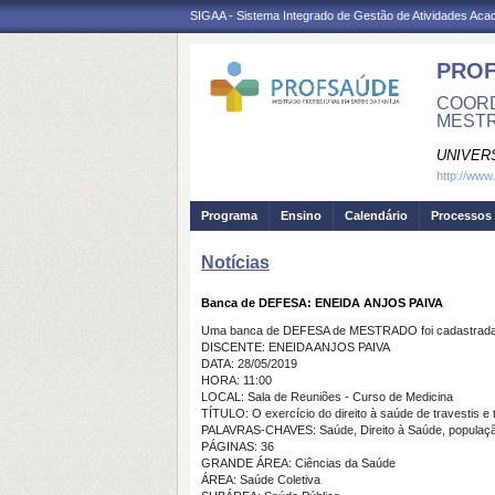
SIGAA - Sistema Integrado de Gestão de Atividades Ac
PRO
COORD
MESTR
UNIVER
http://ww
Programa
Ensino
Calendário
Processos 
Notícias
Banca de DEFESA: ENEIDA ANJOS PAIVA
Uma banca de DEFESA de MESTRADO foi cadastrada 
DISCENTE: ENEIDA ANJOS PAIVA
DATA: 28/05/2019
HORA: 11:00
LOCAL: Sala de Reuniões - Curso de Medicina
TÍTULO: O exercício do direito à saúde de travestis e
PALAVRAS-CHAVES: Saúde, Direito à Saúde, população
PÁGINAS: 36
GRANDE ÁREA: Ciências da Saúde
ÁREA: Saúde Coletiva