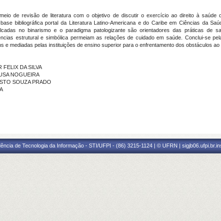
io de revisão de literatura com o objetivo de discutir o exercício ao direito à saúde 
se bibliográfica portal da Literatura Latino-Americana e do Caribe em Ciências da Saú
adas no binarismo e o paradigma patologizante são orientadores das práticas de sa
olências estrutural e simbólica permeiam as relações de cuidado em saúde. Conclui-se
e mediadas pelas instituições de ensino superior para o enfrentamento dos obstáculos ao e
R FELIX DA SILVA
SOUSA NOGUEIRA
UGUSTO SOUZA PRADO
SA
ência de Tecnologia da Informação - STI/UFPI - (86) 3215-1124 | © UFRN | sigjb06.ufpi.br.i