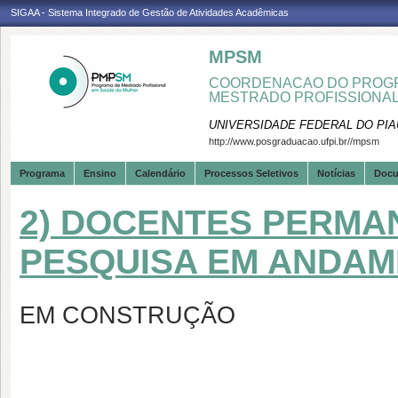
SIGAA - Sistema Integrado de Gestão de Atividades Acadêmicas
MPSM
COORDENACAO DO PROGR
MESTRADO PROFISSIONA
UNIVERSIDADE FEDERAL DO PIA
http://www.posgraduacao.ufpi.br//mpsm
Programa
Ensino
Calendário
Processos Seletivos
Notícias
Doc
2) DOCENTES PERMA
PESQUISA EM ANDA
EM CONSTRUÇÃO