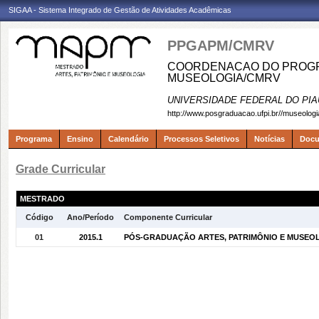
SIGAA - Sistema Integrado de Gestão de Atividades Acadêmicas
PPGAPM/CMRV
COORDENACAO DO PROGRA
MUSEOLOGIA/CMRV
UNIVERSIDADE FEDERAL DO PIA
http://www.posgraduacao.ufpi.br//museologi
Programa
Ensino
Calendário
Processos Seletivos
Notícias
Doc
Grade Curricular
MESTRADO
Código
Ano/Período
Componente Curricular
01
2015.1
PÓS-GRADUAÇÃO ARTES, PATRIMÔNIO E MUSEOLOG