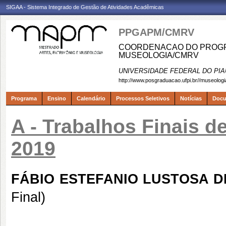
SIGAA - Sistema Integrado de Gestão de Atividades Acadêmicas
PPGAPM/CMRV
COORDENACAO DO PROGRA
MUSEOLOGIA/CMRV
UNIVERSIDADE FEDERAL DO PIA
http://www.posgraduacao.ufpi.br//museologi
Programa
Ensino
Calendário
Processos Seletivos
Notícias
Doc
A - Trabalhos Finais d
2019
FÁBIO ESTEFANIO LUSTOSA D
Final)