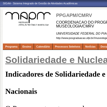
SIGAA - Sistema Integrado de Gestão de Atividades Acadêmicas
PPGAPM/CMRV
COORDENACAO DO PROGRA
MUSEOLOGIA/CMRV
UNIVERSIDADE FEDERAL DO PIA
http://www.posgraduacao.ufpi.br//museologi
Programa
Ensino
Calendário
Processos Seletivos
Notícias
Doc
Solidariedade e Nucle
Indicadores de Solidariedade e
Nacionais