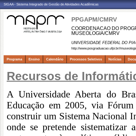
SIGAA - Sistema Integrado de Gestão de Atividades Acadêmicas
PPGAPM/CMRV
COORDENACAO DO PROGRA
MUSEOLOGIA/CMRV
UNIVERSIDADE FEDERAL DO PIA
http://www.posgraduacao.ufpi.br//museologi
Programa
Ensino
Calendário
Processos Seletivos
Notícias
Doc
Recursos de Informáti
A Universidade Aberta do Bras
Educação em 2005, via Fórum d
construir um Sistema Nacional I
onde se pretende sistematizar a