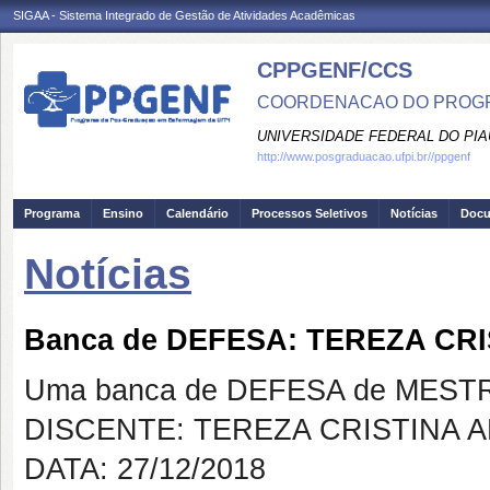
SIGAA - Sistema Integrado de Gestão de Atividades Acadêmicas
CPPGENF/CCS
COORDENACAO DO PROGR
UNIVERSIDADE FEDERAL DO PIA
http://www.posgraduacao.ufpi.br//ppgenf
Programa
Ensino
Calendário
Processos Seletivos
Notícias
Doc
Notícias
Banca de DEFESA: TEREZA CR
Uma banca de DEFESA de MESTRAD
DISCENTE: TEREZA CRISTINA A
DATA: 27/12/2018