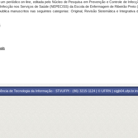
um periódico on-line, editada pelo Núcleo de Pesquisa em Prevenção e Controle de Inf
 Infecção nos Serviços de Saúde (NEPECISS) da Escola de Enfermagem de Ribeirão Preto 
lica manuscritos nas seguintes categorias: Original, Revisão Sistemática e Integrativa de 
S
nals
ência de Tecnologia da Informação - STI/UFPI - (86) 3215-1124 | © UFRN | sigjb04.ufpi.br.i