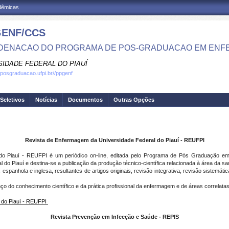
adêmicas
ENF/CCS
DENACAO DO PROGRAMA DE POS-GRADUACAO EM ENF
SIDADE FEDERAL DO PIAUÍ
.posgraduacao.ufpi.br//ppgenf
Seletivos
Notícias
Documentos
Outras Opções
Revista de Enfermagem da Universidade Federal do Piauí - REUFPI
do Piauí - REUFPI é um periódico on-line, editada pelo Programa de Pós Graduação 
o Piauí e destina-se a publicação da produção técnico-científica relacionada à área da s
espanhola e inglesa, resultantes de artigos originais, revisão integrativa, revisão sistemát
do conhecimento científico e da prática profissional da enfermagem e de áreas correlatas
 do Piauí - REUFPI
Revista Prevenção em Infecção e Saúde - REPIS