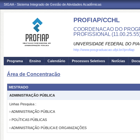
SIGAA - Sistema Integrado de Gestão de Atividades Acadêmicas
PROFIAP/CCHL
COORDENACAO DO PROGR
PROFISSIONAL (11.00.25.55
UNIVERSIDADE FEDERAL DO PIA
http://www.posgraduacao.ufpi.br//profiap
Programa
Ensino
Calendário
Processos Seletivos
Notícias
Doc
Área de Concentração
MESTRADO
ADMINISTRAÇÃO PÚBLICA
Linhas Pesquisa :
› ADMINISTRAÇÃO PÚBLICA
› POLÍTICAS PÚBLICAS
› ADMINISTRAÇÃO PÚBLICA E ORGANIZAÇÕES