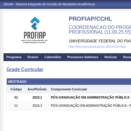
SIGAA - Sistema Integrado de Gestão de Atividades Acadêmicas
PROFIAP/CCHL
COORDENACAO DO PROGR
PROFISSIONAL (11.00.25.55
UNIVERSIDADE FEDERAL DO PIA
http://www.posgraduacao.ufpi.br//profiap
Programa
Ensino
Calendário
Processos Seletivos
Notícias
Doc
Grade Curricular
MESTRADO
Código
Ano/Período
Componente Curricular
02
2023.1
PÓS-GRADUAÇÃO EM ADMINISTRAÇÃO PÚBLICA - P
01
2016.2
PÓS-GRADUAÇÃO EM ADMINISTRAÇÃO PÚBLICA - Pre