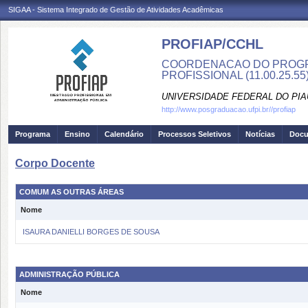
SIGAA - Sistema Integrado de Gestão de Atividades Acadêmicas
PROFIAP/CCHL
COORDENACAO DO PROGR
PROFISSIONAL (11.00.25.55
UNIVERSIDADE FEDERAL DO PIA
http://www.posgraduacao.ufpi.br//profiap
Programa
Ensino
Calendário
Processos Seletivos
Notícias
Doc
Corpo Docente
COMUM AS OUTRAS ÁREAS
Nome
ISAURA DANIELLI BORGES DE SOUSA
ADMINISTRAÇÃO PÚBLICA
Nome