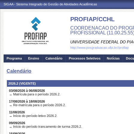
SIGAA - Sistema Integrado de Gestão de Atividades Acadêmicas
PROFIAP/CCHL
COORDENACAO DO PROGR
PROFISSIONAL (11.00.25.55
UNIVERSIDADE FEDERAL DO PIA
http://www.posgraduacao.ufpi.br//profiap
Programa
Ensino
Calendário
Processos Seletivos
Notícias
Doc
Calendário
2026.2 (VIGENTE)
03/08/2026 à 06/08/2026
→ Matrícula para o período 2026.2.
17/08/2026 à 18/08/2026
→ Re-matrícula para o período 2026.2.
11/08/2026
→ Início do período letivo 2026.2.
09/09/2026
→ Início do período trancamento de turma 2026.2.
15/09/2026