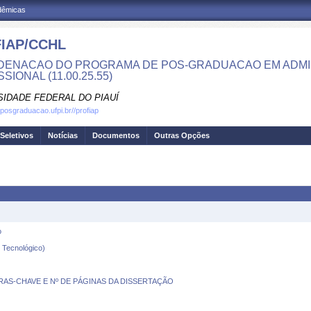
adêmicas
IAP/CCHL
ENACAO DO PROGRAMA DE POS-GRADUACAO EM ADMI
SIONAL (11.00.25.55)
SIDADE FEDERAL DO PIAUÍ
.posgraduacao.ufpi.br//profiap
Seletivos
Notícias
Documentos
Outras Opções
o
 Tecnológico)
AS-CHAVE E Nº DE PÁGINAS DA DISSERTAÇÃO