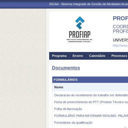
SIGAA - Sistema Integrado de Gestão de Atividades Ac
PROF
COORD
PROFIS
UNIVER
http://www
Programa
Ensino
Calendário
Processos 
Documentos
FORMULÁRIOS
Nome
Declaracao de recebimento do trabalho ser defendid
Ficha de preenchimento do PTT (Produto Técnico ou
Folha de Aprovação
FORMULÁRIO PARA INFORMAR RESUMO, PALAVR
Formulários da qualificação