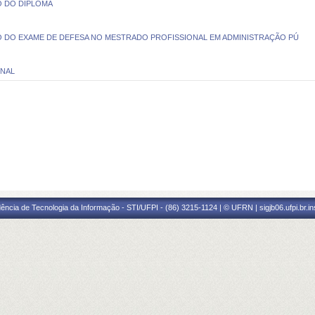
O DO DIPLOMA
DO EXAME DE DEFESA NO MESTRADO PROFISSIONAL EM ADMINISTRAÇÃO PÚ
INAL
ência de Tecnologia da Informação - STI/UFPI - (86) 3215-1124 | © UFRN | sigjb06.ufpi.br.i