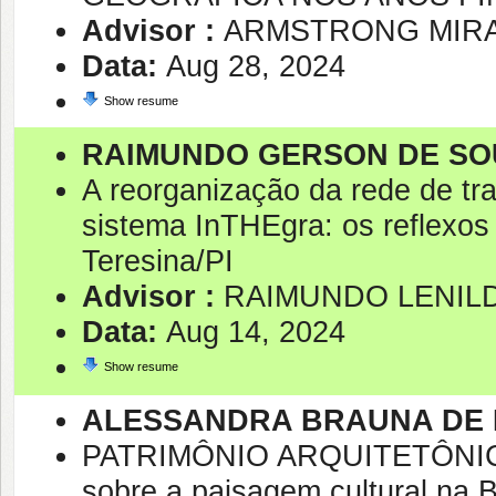
Advisor :
ARMSTRONG MIRA
Data:
Aug 28, 2024
Show resume
RAIMUNDO GERSON DE SO
A reorganização da rede de tra
sistema InTHEgra: os reflexos
Teresina/PI
Advisor :
RAIMUNDO LENIL
Data:
Aug 14, 2024
Show resume
ALESSANDRA BRAUNA DE 
PATRIMÔNIO ARQUITETÔNICO
sobre a paisagem cultural na B