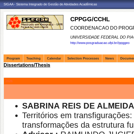
SIGAA - Sistema Integrado de Gestão de Atividades Acadêmicas
CPPGG/CCHL
COORDENACAO DO PROGR
UNIVERSIDADE FEDERAL DO PIA
http://www.posgraduacao.ufpi.br//ppggeo
Program
Teaching
Calendar
Selection Processes
News
Docume
Dissertations/Thesis
2026
Description
SABRINA REIS DE ALMEID
Territórios em transfigurações:
transformações da estrutura fu