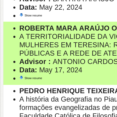
Data:
May 22, 2024
Show resume
ROBERTA MARA ARAÚJO OL
A TERRITORIALIDADE DA 
MULHERES EM TERESINA: R
PÚBLICAS E A REDE DE AT
Advisor :
ANTONIO CARDO
Data:
May 17, 2024
Show resume
PEDRO HENRIQUE TEIXEI
A história da Geografia no Piauí
formações evangelizadas de 
Faculdade Católica de Filosofi