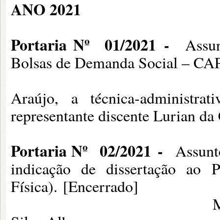
ANO 2
021
Portaria Nº
01/2021
-
Assun
Bolsas de Demanda Social – CA
Membros: Prof.Dr
Araújo, a técnica-administra
representante discente Lurian da
Portaria Nº
02/2021
-
Assunt
indicação de dissertação ao 
Física). [Encerrado]
Membro: Prof. Dr