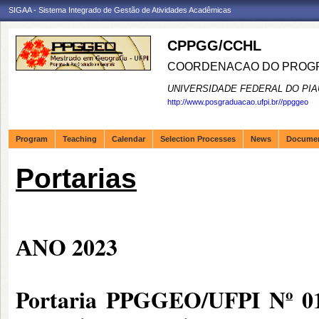
SIGAA - Sistema Integrado de Gestão de Atividades Acadêmicas
CPPGG/CCHL
COORDENACAO DO PROGR
UNIVERSIDADE FEDERAL DO PIA
http://www.posgraduacao.ufpi.br//ppggeo
Program
Teaching
Calendar
Selection Processes
News
Docume
Portarias
NO 2
023
A
Portaria PPGGEO/UFPI Nº 01