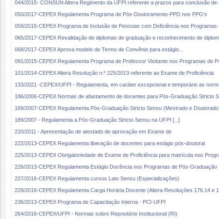
044/2015- CONSUN Altera Regimento da UFPI referente a prazos para conclusão de 
050/2017-CEPEX Regulamenta Programa de Pós-Doutoramento-PPD nos PPG's
059/2015-CEPEX Programa de Inclusão de Pessoas com Deficiência nos Programas
065/2017-CEPEX Revalidação de diplomas de graduação e reconhecimento de diplo
068/2017-CEPEX Aprova modelo de Termo de Convênio para estágio...
091/2015-CEPEX Regulamenta Programa de Professor Visitante nos Programas de 
101/2014-CEPEX Altera Resolução n.º 225/2013 referente ao Exame de Proficiência
133/2021 -CEPEX/UFPI - Regulamenta, em caráter excepcional e temporário as norm
186/2006-CEPEX Normas de afastamento de docentes para Pós-Graduação Stricto Sen
189/2007-CEPEX Regulamenta Pós-Graduação Stricto Sensu (Mestrado e Doutorado
189/2007 - Regulamenta a Pós-Graduação Stricto Sensu na UFPI [...]
220/2011 - Apresentação de atestado de aprovação em Exame de
222/2013-CEPEX Regulamenta liberação de docentes para estágio pós-doutoral
225/2013-CEPEX Obrigatoriedade de Exame de Proficiência para matrícula nos Progr
226/2013-CEPEX Regulamenta Estágio Docência nos Programas de Pós-Graduação
227/2016-CEPEX Regulamenta cursos Lato Sensu (Especializações)
228/2016-CEPEX Regulamenta Carga Horária Docente (Altera Resoluções 176.14 e
236/2013-CEPEX Programa de Capacitação Interna - PCI-UFPI
264/2016-CEPEX/UFPI - Normas sobre Repositório Institucional (RI)