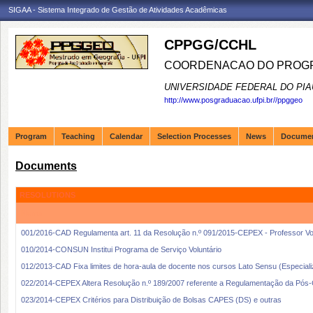
SIGAA - Sistema Integrado de Gestão de Atividades Acadêmicas
CPPGG/CCHL
COORDENACAO DO PROGR
UNIVERSIDADE FEDERAL DO PIA
http://www.posgraduacao.ufpi.br//ppggeo
Program
Teaching
Calendar
Selection Processes
News
Docume
Documents
RESOLUTIONS
Name
001/2016-CAD Regulamenta art. 11 da Resolução n.º 091/2015-CEPEX - Professor Vol
010/2014-CONSUN Institui Programa de Serviço Voluntário
012/2013-CAD Fixa limites de hora-aula de docente nos cursos Lato Sensu (Especial
022/2014-CEPEX Altera Resolução n.º 189/2007 referente a Regulamentação da Pós-G
023/2014-CEPEX Critérios para Distribuição de Bolsas CAPES (DS) e outras