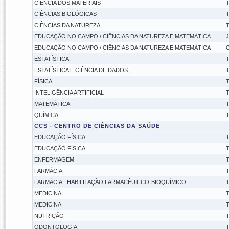
CIÊNCIA DOS MATERIAIS
T
CIÊNCIAS BIOLÓGICAS
T
CIÊNCIAS DA NATUREZA
T
EDUCAÇÃO NO CAMPO / CIÊNCIAS DA NATUREZA E MATEMÁTICA
J
EDUCAÇÃO NO CAMPO / CIÊNCIAS DA NATUREZA E MATEMÁTICA
O
ESTATÍSTICA
T
ESTATÍSTICA E CIÊNCIA DE DADOS
T
FÍSICA
T
INTELIGÊNCIA ARTIFICIAL
T
MATEMÁTICA
T
QUÍMICA
T
CCS - CENTRO DE CIÊNCIAS DA SAÚDE
EDUCAÇÃO FÍSICA
T
EDUCAÇÃO FÍSICA
T
ENFERMAGEM
T
FARMÁCIA
T
FARMÁCIA - HABILITAÇÃO FARMACÊUTICO-BIOQUÍMICO
T
MEDICINA
T
MEDICINA
T
NUTRIÇÃO
T
ODONTOLOGIA
T