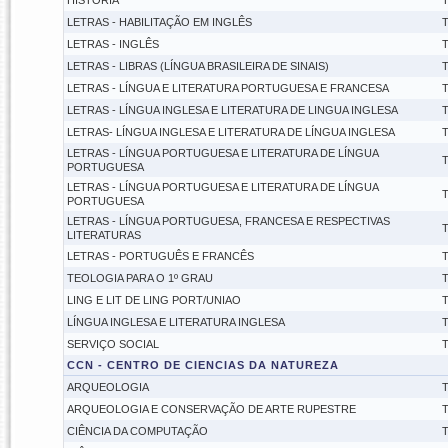
HISTÓRIA
T
LETRAS - HABILITAÇÃO EM INGLÊS
T
LETRAS - INGLÊS
T
LETRAS - LIBRAS (LÍNGUA BRASILEIRA DE SINAIS)
T
LETRAS - LÍNGUA E LITERATURA PORTUGUESA E FRANCESA
T
LETRAS - LÍNGUA INGLESA E LITERATURA DE LINGUA INGLESA
T
LETRAS- LÍNGUA INGLESA E LITERATURA DE LÍNGUA INGLESA
T
LETRAS - LÍNGUA PORTUGUESA E LITERATURA DE LÍNGUA
T
PORTUGUESA
LETRAS - LÍNGUA PORTUGUESA E LITERATURA DE LÍNGUA
T
PORTUGUESA
LETRAS - LÍNGUA PORTUGUESA, FRANCESA E RESPECTIVAS
T
LITERATURAS
LETRAS - PORTUGUÊS E FRANCÊS
T
TEOLOGIA PARA O 1º GRAU
T
LING E LIT DE LING PORT/UNIAO
T
LÍNGUA INGLESA E LITERATURA INGLESA
T
SERVIÇO SOCIAL
T
CCN - CENTRO DE CIENCIAS DA NATUREZA
ARQUEOLOGIA
T
ARQUEOLOGIA E CONSERVAÇÃO DE ARTE RUPESTRE
T
CIÊNCIA DA COMPUTAÇÃO
T