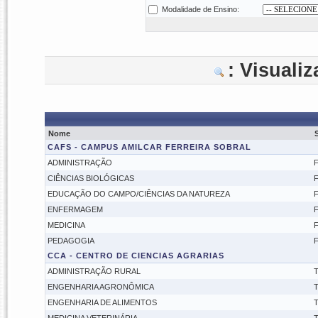
Modalidade de Ensino:
: Visuali
Nome
CAFS - CAMPUS AMILCAR FERREIRA SOBRAL
ADMINISTRAÇÃO
F
CIÊNCIAS BIOLÓGICAS
F
EDUCAÇÃO DO CAMPO/CIÊNCIAS DA NATUREZA
F
ENFERMAGEM
F
MEDICINA
F
PEDAGOGIA
F
CCA - CENTRO DE CIENCIAS AGRARIAS
ADMINISTRAÇÃO RURAL
T
ENGENHARIA AGRONÔMICA
T
ENGENHARIA DE ALIMENTOS
T