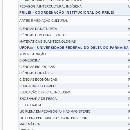
PEDAGOGIA INTERCULTURAL INDÍGENA
P
PEDAGOGIA INTERCULTURAL INDÍGENA
U
PRILEI - COORDENAÇÃO INSTITUCIONAL DO PRILEI
ARTES E MEDIAÇÃO CULTURAL
T
CIÊNCIAS DA NATUREZA
B
CIÊNCIAS HUMANAS E SOCIAIS
T
MATEMÁTICA E SUAS TECNOLOGIAS
T
UFDPar - UNIVERSIDADE FEDERAL DO DELTA DO PARNAÍBA
ADMINISTRAÇÃO
P
BIOMEDICINA
P
CIÊNCIAS BIOLÓGICAS
P
CIÊNCIAS CONTÁBEIS
P
CIÊNCIAS ECONÔMICAS
P
EDUCAÇÃO DO CAMPO
P
EDUCAÇÃO ESPECIAL INCLUSIVA
P
ENGENHARIA DE PESCA
P
FISIOTERAPIA
P
LIC PLENA EM PEDAGOGIA - HAB MAGISTERIO
P
LIC PLENA PED - MAGISTERIO INI ENS FUND
P
MATEMÁTICA
P