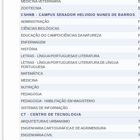
MEDICINA VETERINÁRIA
B
ZOOTECNIA
B
CSHNB - CAMPUS SENADOR HELVIDIO NUNES DE BARROS
ADMINISTRAÇÃO
P
CIÊNCIAS BIOLÓGICAS
P
EDUCAÇÃO DO CAMPO/CIÊNCIAS DA NATUREZA
P
ENFERMAGEM
P
HISTÓRIA
P
LETRAS - LÍNGUA PORTUGUESA E LITERATURA
P
LETRAS - LÍNGUA PORTUGUESA E LITERATURA DE LÍNGUA
P
PORTUGUESA
MATEMÁTICA
P
MEDICINA
P
NUTRIÇÃO
P
PEDAGOGIA
P
PEDAGOGIA - HABILITAÇÃO EM MAGISTERIO
P
SISTEMAS DE INFORMAÇÃO
P
CT - CENTRO DE TECNOLOGIA
ARQUITETURA E URBANISMO
T
ENGENHARIA CARTOGRÁFICA E DE AGRIMENSURA
T
ENGENHARIA CIVIL
T