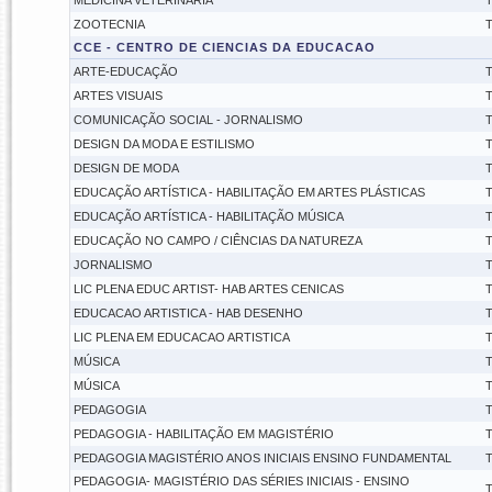
MEDICINA VETERINÁRIA
T
ZOOTECNIA
T
CCE - CENTRO DE CIENCIAS DA EDUCACAO
ARTE-EDUCAÇÃO
T
ARTES VISUAIS
T
COMUNICAÇÃO SOCIAL - JORNALISMO
T
DESIGN DA MODA E ESTILISMO
T
DESIGN DE MODA
T
EDUCAÇÃO ARTÍSTICA - HABILITAÇÃO EM ARTES PLÁSTICAS
T
EDUCAÇÃO ARTÍSTICA - HABILITAÇÃO MÚSICA
T
EDUCAÇÃO NO CAMPO / CIÊNCIAS DA NATUREZA
T
JORNALISMO
T
LIC PLENA EDUC ARTIST- HAB ARTES CENICAS
T
EDUCACAO ARTISTICA - HAB DESENHO
T
LIC PLENA EM EDUCACAO ARTISTICA
T
MÚSICA
T
MÚSICA
T
PEDAGOGIA
T
PEDAGOGIA - HABILITAÇÃO EM MAGISTÉRIO
T
PEDAGOGIA MAGISTÉRIO ANOS INICIAIS ENSINO FUNDAMENTAL
T
PEDAGOGIA- MAGISTÉRIO DAS SÉRIES INICIAIS - ENSINO
T