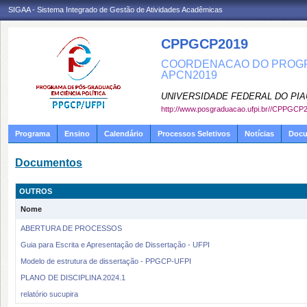
SIGAA - Sistema Integrado de Gestão de Atividades Acadêmicas
CPPGCP2019
COORDENACAO DO PROGRA
APCN2019
UNIVERSIDADE FEDERAL DO PIA
http://www.posgraduacao.ufpi.br//CPPGCP
Programa
Ensino
Calendário
Processos Seletivos
Notícias
Doc
Documentos
OUTROS
Nome
ABERTURA DE PROCESSOS
Guia para Escrita e Apresentação de Dissertação - UFPI
Modelo de estrutura de dissertação - PPGCP-UFPI
PLANO DE DISCIPLINA 2024.1
relatório sucupira