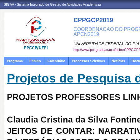
SIGAA - Sistema Integrado de Gestão de Atividades Acadêmicas
CPPGCP2019
COORDENACAO DO PROGRA
APCN2019
UNIVERSIDADE FEDERAL DO PIA
http://www.posgraduacao.ufpi.br//CPPGCP
Programa
Ensino
Calendário
Processos Seletivos
Notícias
Doc
Projetos de Pesquisa
PROJETOS PROFESSORES LINH
Claudia Cristina da Silva Fontin
JEITOS DE CONTAR: NARRATI