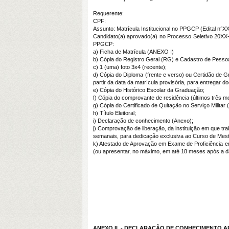
Requerente:
CPF:
Assunto: Matrícula Institucional no PPGCP (Edital n°X
Candidato(a) aprovado(a) no Processo Seletivo 20XX-
PPGCP:
a) Ficha de Matrícula (ANEXO I)
b) Cópia do Registro Geral (RG) e Cadastro de Pesso
c) 1 (uma) foto 3x4 (recente);
d) Cópia do Diploma (frente e verso) ou Certidão de 
partir da data da matrícula provisória, para entregar
e) Cópia do Histórico Escolar da Graduação;
f) Cópia do comprovante de residência (últimos três m
g) Cópia do Certificado de Quitação no Serviço Militar
h) Título Eleitoral;
i) Declaração de conhecimento (Anexo);
j) Comprovação de liberação, da instituição em que tra
semanais, para dedicação exclusiva ao Curso de Mes
k) Atestado de Aprovação em Exame de Proficiência e
(ou apresentar, no máximo, em até 18 meses após a dat
ANEXO II - DECLARAÇÃO DE CONHECIMENTO ART