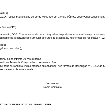
X/20XX).
20XX, requer matrícula no curso de Mestrado em Ciência Pública, observando a document
a Física (CPF);
Graduação; OBS: Concludentes de curso de graduação poderão fazer matrícula provisória e
 documento de integralização curricular do curso de graduação, nos termos da resolução nº 
eses);
 (gênero masculino);
balha, de no mínimo 20 (vinte) horas
trado ou Termo de Compromisso presente no Anexo.
m língua estrangeira (inglês, francês ou espanhol), nos termos da Resolução nº 316/22 d
a da matrícula institucional)
(assinatura)
Nome Completo
. 29 DA RESOLUÇÃO Nº. 189/07- CEPEX