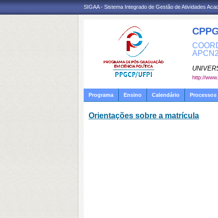
SIGAA - Sistema Integrado de Gestão de Atividades Ac
CPPG
COORD
APCN2
UNIVER
http://ww
Programa
Ensino
Calendário
Processos 
Orientações sobre a matrícula