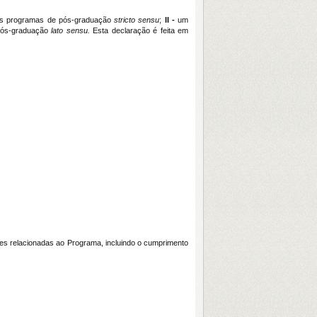
is programas de pós-graduação
stricto sensu
;
II -
um
pós-graduação
lato sensu.
Esta declaração é feita em
s relacionadas ao Programa, incluindo o cumprimento