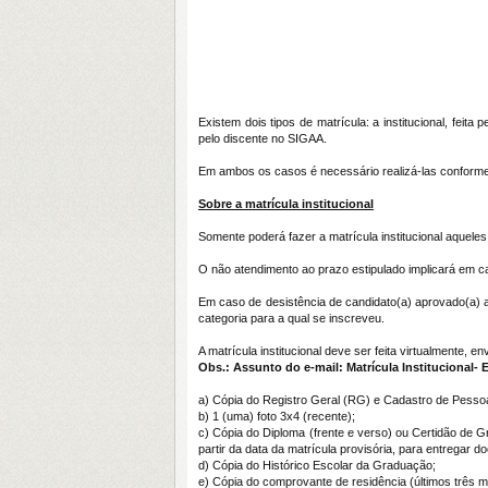
Existem dois tipos de matrícula: a institucional, fei
pelo discente no SIGAA.
Em ambos os casos é necessário realizá-las conform
Sobre a matrícula institucional
Somente poderá fazer a matrícula institucional aquel
O não atendimento ao prazo estipulado implicará em c
Em caso de desistência de candidato(a) aprovado(a) a
categoria para a qual se inscreveu.
A matrícula institucional deve ser feita virtualmente, e
Obs.: Assunto do e-mail: Matrícula Institucional-
a) Cópia do Registro Geral (RG) e Cadastro de Pesso
b) 1 (uma) foto 3x4 (recente);
c) Cópia do Diploma (frente e verso) ou Certidão de 
partir da data da matrícula provisória, para entregar
d) Cópia do Histórico Escolar da Graduação;
e) Cópia do comprovante de residência (últimos três 