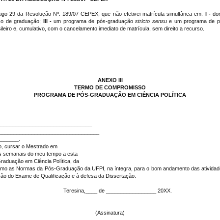
rtigo 29 da Resolução Nº. 189/07-CEPEX, que não efetivei matrícula simultânea em:
I -
do
so de graduação;
III -
um programa de pós-graduação
stricto sensu
e um programa de 
leiro e, cumulativo, com o cancelamento imediato de matrícula, sem direito a recurso.
ANEXO III
TERMO DE COMPROMISSO
PROGRAMA DE PÓS-GRADUAÇÃO EM CIÊNCIA POLÍTICA
_______________________________
__________________________________
______.
 cursar o Mestrado em
ras semanais do meu tempo a esta
raduação em Ciência Política, da
mo as Normas da Pós-Graduação da UFPI, na íntegra, para o bom andamento das atividade
zação do Exame de Qualificação e à defesa da Dissertação.
Teresina,____ de _________________ 20XX.
(Assinatura)