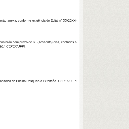
ação anexa, conforme exigência do Edital n° XX/20XX-
 contarão com prazo de 60 (sessenta) dias, contados a
022/14 CEPEX/UFPI.
o Conselho de Ensino Pesquisa e Extensão -CEPEX/UFPI