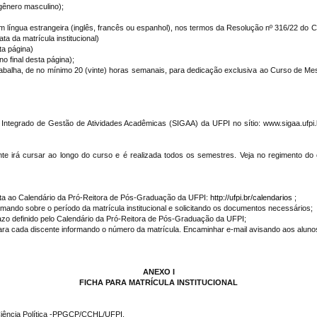
(gênero masculino);
m língua estrangeira (inglês, francês ou espanhol), nos termos da Resolução nº 316/22 d
a da matrícula institucional)
ta página)
 final desta página);
trabalha, de no mínimo 20 (vinte) horas semanais, para dedicação exclusiva ao Curso d
ma Integrado de Gestão de Atividades Acadêmicas (SIGAA) da UFPI no sítio: www.sigaa.ufpi.b
ente irá cursar ao longo do curso e é realizada todos os semestres. Veja no regimento do 
ta ao Calendário da Pró-Reitora de Pós-Graduação da UFPI:
http://ufpi.br/calendarios
;
ndo sobre o período da matrícula institucional e solicitando os documentos necessários;
razo definido pelo Calendário da Pró-Reitora de Pós-Graduação da UFPI;
ra cada discente informando o número da matrícula. Encaminhar e-mail avisando aos alunos 
ANEXO I
FICHA PARA MATRÍCULA INSTITUCIONAL
ência Política -PPGCP/CCHL/UFPI,