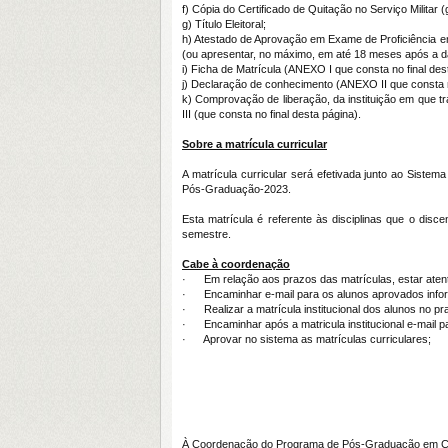
f) Cópia do Certificado de Quitação no Serviço Militar 
g) Título Eleitoral;
h) Atestado de Aprovação em Exame de Proficiência e
(ou apresentar, no máximo, em até 18 meses após a dat
i) Ficha de Matrícula (ANEXO I que consta no final des
j) Declaração de conhecimento (ANEXO II que consta no
k) Comprovação de liberação, da instituição em que 
III (que consta no final desta página).
Sobre a matrícula curricular
A matrícula curricular será efetivada junto ao Siste
Pós-Graduação-2023.
Esta matrícula é referente às disciplinas que o disc
semestre.
Cabe à coordenação
· Em relação aos prazos das matrículas, estar aten
· Encaminhar e-mail para os alunos aprovados informa
· Realizar a matrícula institucional dos alunos no p
· Encaminhar após a matricula institucional e-mail pa
· Aprovar no sistema as matrículas curriculares;
À Coordenação do Programa de Pós-Graduação em Ci