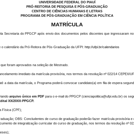
UNIVERSIDADE FEDERAL DO PIAUÍ
PRÓ-REITORIA DE PESQUISA E PÓS-GRADUAÇÃO
CENTRO DE CIÊNCIAS HUMANAS E LETRAS
PROGRAMA DE PÓS-GRADUAÇÃO EM CIÊNCIA POLÍTICA
MATRÍCULA
ta pela Secretaria do PPGCP após envio dos documentos pelos discentes que ingressaram no 
e o calendário da Pró-Reitora de Pós-Graduação da UFPI:
http://ufpi.br/calendarios
es que foram aprovados na seleção de Mestrado.
ancelamento imediato da matrícula provisória, nos termos da resolução nº 022/14 CEPEX/UF
té a data da matrícula, o Programa poderá convocar candidato(a) em fila de espera segundo 
nviando
arquivo único em PDF
para o e-mail do PPGCP (cienciapolitica@ufpi.edu.br) os se
 Edital XX/20XX-PPGCP.
a Física (CPF);
Graduação; OBS: Concludentes de curso de graduação poderão fazer matrícula provisória e
 documento de integralização curricular do curso de graduação, nos termos da resolução nº 
meses);