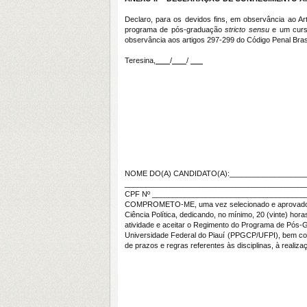
Declaro, para os devidos fins, em observância ao A
programa de pós-graduação
stricto sensu
e um cur
observância aos artigos 297-299 do Código Penal Brasi
Teresina,
/
/
NOME DO(A) CANDIDATO(A):___________________
____________________________________________
CPF Nº ______________________________________
COMPROMETO-ME, uma vez selecionado e aprovado,
Ciência Política, dedicando, no mínimo, 20 (vinte) ho
atividade e aceitar o Regimento do Programa de Pós-G
Universidade Federal do Piauí (PPGCP/UFPI), bem co
de prazos e regras referentes às disciplinas, à reali