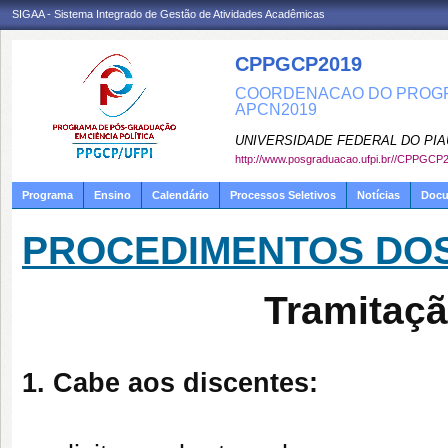
SIGAA - Sistema Integrado de Gestão de Atividades Acadêmicas
CPPGCP2019
COORDENACAO DO PROGRA
APCN2019
UNIVERSIDADE FEDERAL DO PIA
http://www.posgraduacao.ufpi.br//CPPGCP
Programa
Ensino
Calendário
Processos Seletivos
Notícias
Doc
PROCEDIMENTOS DO
Tramitaç
1. Cabe aos discentes: