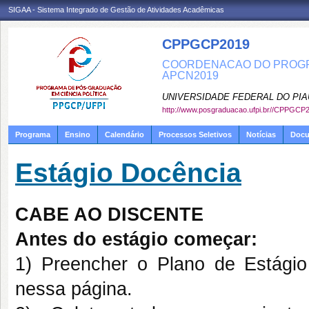
SIGAA - Sistema Integrado de Gestão de Atividades Acadêmicas
CPPGCP2019
COORDENACAO DO PROGRA
APCN2019
UNIVERSIDADE FEDERAL DO PIA
http://www.posgraduacao.ufpi.br//CPPGCP
Programa
Ensino
Calendário
Processos Seletivos
Notícias
Doc
Estágio Docência
CABE AO DISCENTE
Antes do estágio começar:
1) Preencher o Plano de Estágio
nessa página.