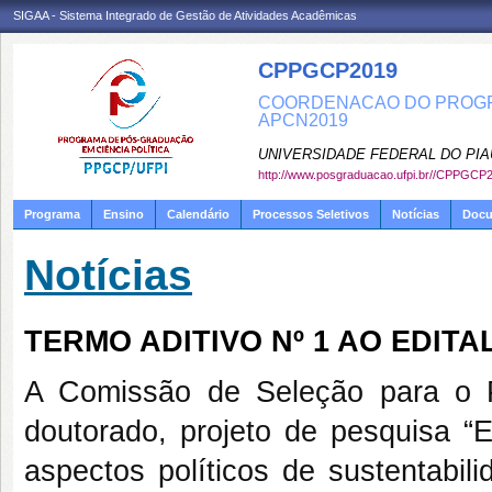
SIGAA - Sistema Integrado de Gestão de Atividades Acadêmicas
CPPGCP2019
COORDENACAO DO PROGRA
APCN2019
UNIVERSIDADE FEDERAL DO PIA
http://www.posgraduacao.ufpi.br//CPPGCP
Programa
Ensino
Calendário
Processos Seletivos
Notícias
Doc
Notícias
TERMO ADITIVO Nº 1 AO EDITAL
A Comissão de Seleção para o P
doutorado, projeto de pesquisa “E
aspectos políticos de sustentabi